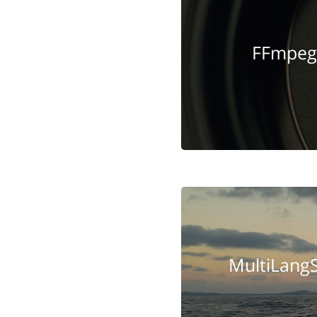
FFmpe
MultiLan