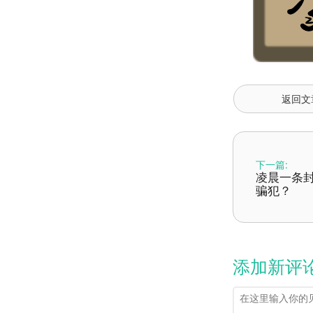
返回文
下一篇:
凌晨一条封
骗犯？
添加新评