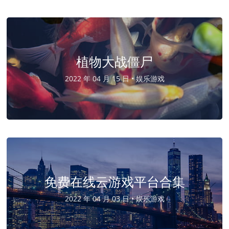
植物大战僵尸
2022 年 04 月 15 日 •
娱乐游戏
免费在线云游戏平台合集
2022 年 04 月 03 日 •
娱乐游戏