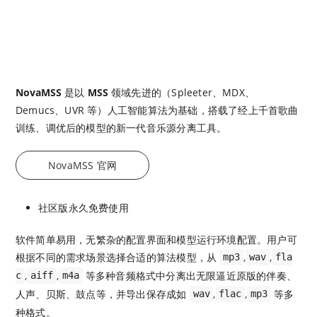
NovaMSS
是以
MSS
领域先进的（Spleeter、MDX、
Demucs、UVR 等）人工智能算法为基础，搭载了经上千首歌曲
训练、调优后的模型的新一代音乐源分离工具。
NovaMSS 官网
社区版永久免费使用
软件简单易用，无繁杂的配置界面和模型运行环境配置。用户可
根据不同的需求场景选择合适的算法模型，从
,
,
mp3
wav
fla
,
,
等多种音频格式中分离出无限逼近原版的伴奏、
c
aiff
m4a
人声、贝斯、鼓点等，并导出保存成如
,
,
等多
wav
flac
mp3
种格式。