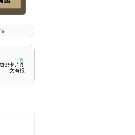
打赏
上一篇:
n 转知识卡片图
文海报