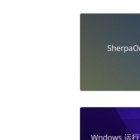
SherpaO
Wndows 运行 