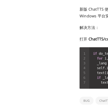
新版 ChatTTS 
Windows 平
解决方法：
打开
ChatTTS/c
if
for
 i
  _lang
if
 _l
BUG
ChatT