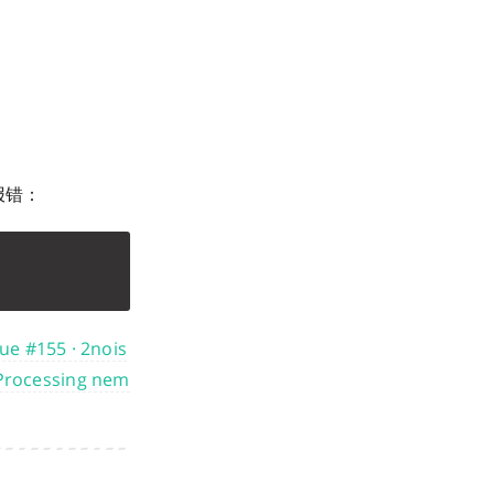
报错：
ue #155 · 2nois
rocessing nem