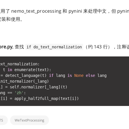
使用了 nemo_text_processing 和 pynini 来处理中文，但 py
台安装和使用。
ore.py
, 查找
（约 143 行），注
if do_text_normalization
, t 
in
 = detect_language(t) 
if
 lang 
is
None
else
ang == 
'zh'
TS
WeTextProcessing