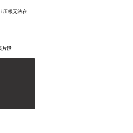
nini 压根无法在
释该片段：