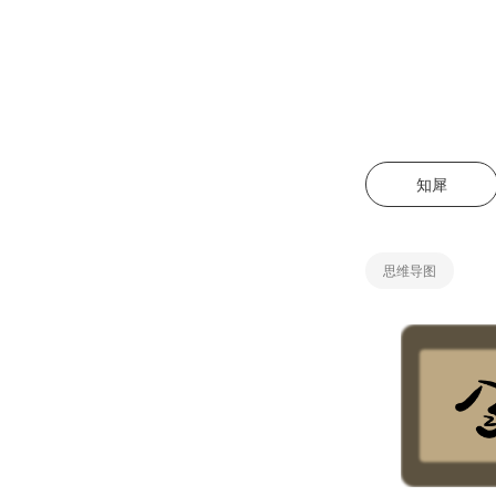
知犀
思维导图