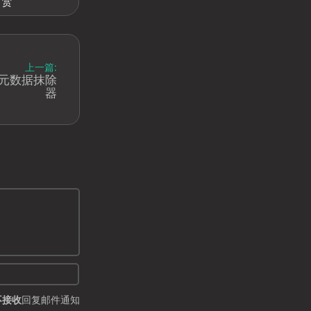
打赏
上一篇:
片隐私元数据抹除
器
不接收
回复邮件通知