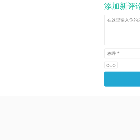
添加新评
OωO