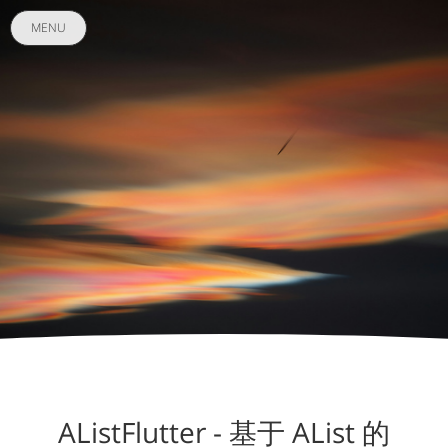
MENU
AListFlutter - 基于 AList 的