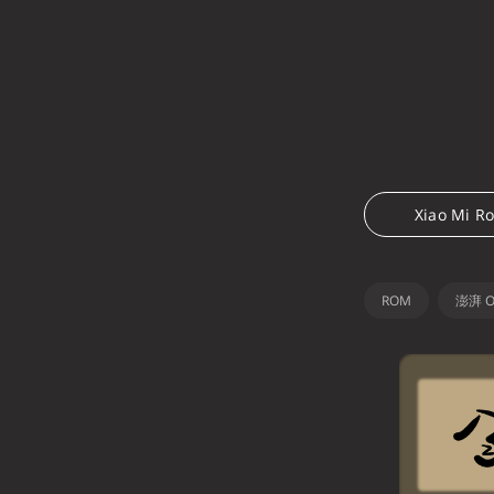
Xiao Mi R
ROM
澎湃 O