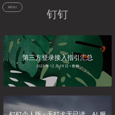
MENU
钉钉
第三方登录接入指引汇总
2023 年 12 月 19 日 •
教程
钉钉个人版 - 无打卡无已读，AI 服