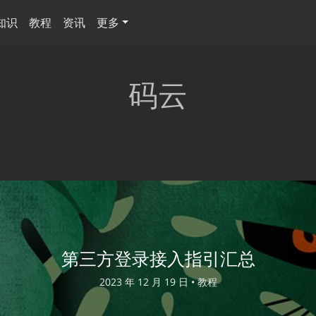
知识
教程
资讯
更多
码云
第三方登录接入指引汇总
2023 年 12 月 19 日 •
教程