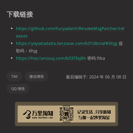
下载链接
https://github.com/huiyadanli/RevokeMsgPatcher/rel
eases
https://yoyodadada.lanzouw.com/b01dbslaf#6hjg
提
取码：6hjg
https://hov.lanzouj.com/b03f3sj8h
密码:ftba
TIM
微信增强
最后编辑于: 2024 年 06 月 08 日
QQ 增强