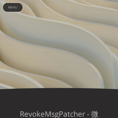
MENU
RevokeMsgPatcher - 微