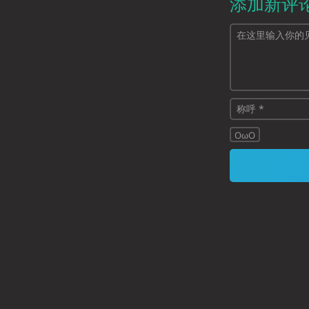
添加新评
OωO