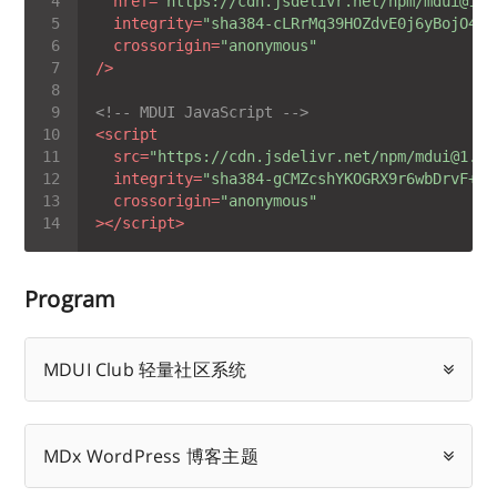
href
=
"https://cdn.jsdelivr.net/npm/mdui@1.0
integrity
=
"sha384-cLRrMq39HOZdvE0j6yBojO4+1
crossorigin
=
"anonymous"
/>
<!-- MDUI JavaScript -->
<
script
src
=
"https://cdn.jsdelivr.net/npm/mdui@1.0.
integrity
=
"sha384-gCMZcshYKOGRX9r6wbDrvF+Tc
crossorigin
=
"anonymous"
>
</
script
>
Program
MDUI Club 轻量社区系统
MDx WordPress 博客主题