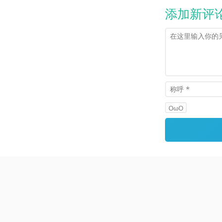
添加新评
OωO