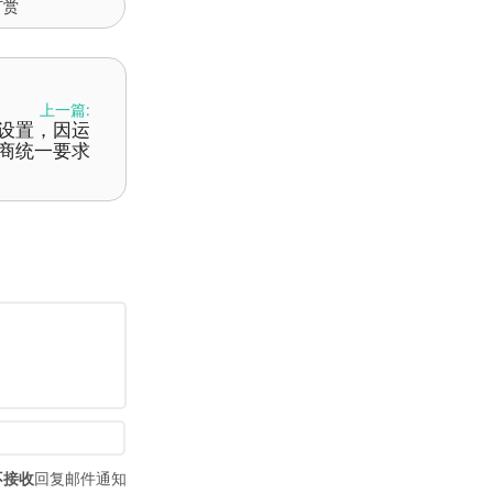
打赏
上一篇:
关设置，因运
商统一要求
不接收
回复邮件通知