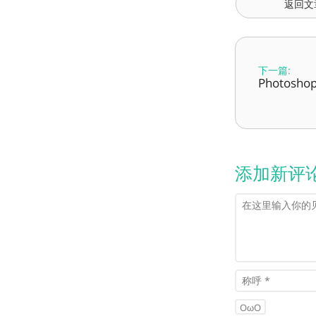
返回文
下一篇:
Photosho
添加新评
OωO