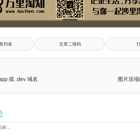
章列表
文章二维码
pp 或 .dev 域名
图片压缩
论