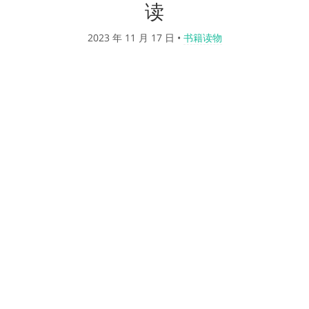
读
2023 年 11 月 17 日
•
书籍读物