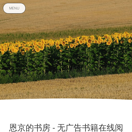
MENU
恩京的书房 - 无广告书籍在线阅