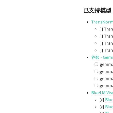
已支持模型
TransNor
[ ] Tr
[ ] Tr
[ ] T
[ ] Tr
谷歌 - Gem
gemma
gemma
gemma
gemma
BlueLM V
[x]
Blu
[x]
Blu