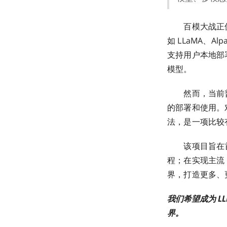
百模大战正值火
如 LLaMA、Al
支持用户本地部
模型。
然而，当前普
的部署和使用。对
法，是一项比较
该项目旨在首先
程；在实现主流 
界，打造更多、
我们希望成为 L
界。