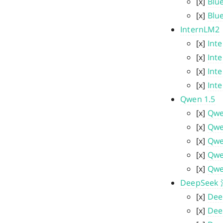
[x]
Blu
[x]
Blu
InternLM2
[x]
Int
[x]
Int
[x]
Int
[x]
Int
Qwen 1.5
[x]
Qwe
[x]
Qwe
[x]
Qwe
[x]
Qwe
[x]
Qwe
DeepSee
[x]
Dee
[x]
Dee