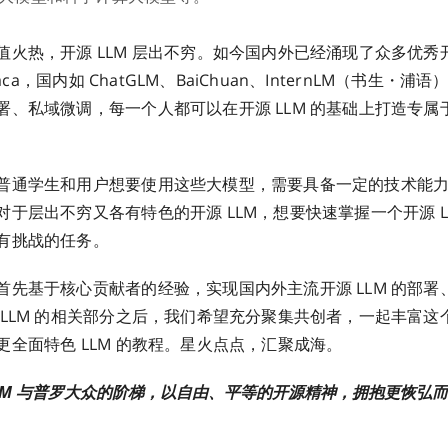
热，开源 LLM 层出不穷。如今国内外已经涌现了众多优秀开
paca，国内如 ChatGLM、BaiChuan、InternLM（书生・浦语
署、私域微调，每一个人都可以在开源 LLM 的基础上打造专属
通学生和用户想要使用这些大模型，需要具备一定的技术能力
于层出不穷又各有特色的开源 LLM，想要快速掌握一个开源 L
有挑战的任务。
基于核心贡献者的经验，实现国内外主流开源 LLM 的部署
LLM 的相关部分之后，我们希望充分聚集共创者，一起丰富这个开
更全面特色 LLM 的教程。星火点点，汇聚成海。
LM 与普罗大众的阶梯，以自由、平等的开源精神，拥抱更恢弘而辽