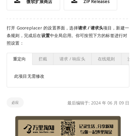
微软扩展商店
ZIP Releases
打开 Gooreplacer 的设置界面，选择
请求 / 请求头
项目，新建一
条规则，完成后在
设置
中全局启用。你可按照下方的标签进行对
照设置：
重定向
拦截
请求 / 响应头
在线规则
沙箱
此项目无需修改
必应
最后编辑于: 2024 年 06 月 09 日