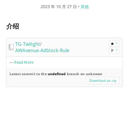
2023 年 10 月 27 日
•
其他
介绍
TG-Twilight
/
?
AWAvenue-Adblock-Rule
?
—
Read More
Latest commit to the
undefined
branch on unknown
Download as zip