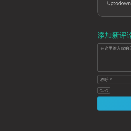
Uptodo
添加新评
OωO