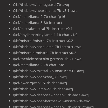
@hf/thebloke/llamaguard-7b-awq
@hf/thebloke/neural-chat-7b-v3-1-awq
@cf/meta/llama-2-7b-chat-fp16
@cf/meta/llama-3-8b-instruct
@cf/mistral/mistral-7b-instruct-v0.1
@cf/tinyllama/tinyllama-1.1b-chat-v1.0
@hf/mistral/mistral-7b-instruct-v0.2
@hf/thebloke/codellama-7b-instruct-awq
@hf/mistralai/mistral-7b-instruct-v0.2
@cf/thebloke/discolm-german-7b-v1-awq
@cf/meta/llama-2-7b-chat-int8
@hf/thebloke/mistral-7b-instruct-v0.1-awq
@hf/thebloke/openchat_3.5-awq
@cf/qwen/qwen1.5-7b-chat-awq
@hf/thebloke/llama-2-13b-chat-awq
@hf/thebloke/deepseek-coder-6.7b-base-awq
@hf/thebloke/openhermes-2.5-mistral-7b-awq
@hf/thebloke/deepseek-coder-6.7b-instruct-awq